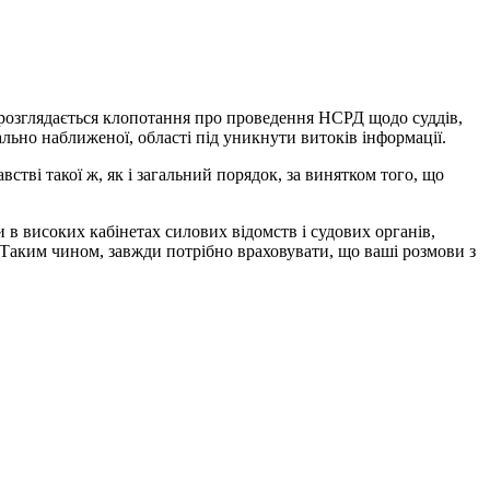
розглядається
клопотання
про проведення
НСРД
щодо
суддів
,
ально
наближеної
,
області
під
уникнути
витоків
інформації
.
австві
такої
ж
,
як
і
загальний
порядок
,
за
винятком
того
,
що
и
в
високих
кабінетах
силових
відомств
і
судових
органів
,
Таким
чином
,
завжди
потрібно
враховувати
,
що
ваші
розмови
з