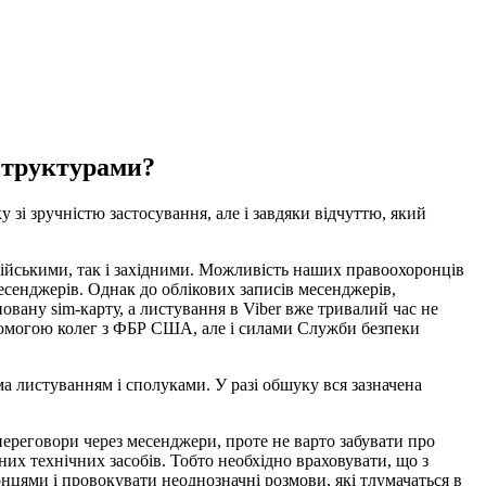
 структурами?
ку зі зручністю
застосування
,
але
і
завдяки
відчуттю
,
який
осійськими, так і західними. Можливість наших правоохоронців
есенджерів. Однак до облікових записів месенджерів,
вану sim-карту, а листування в Viber вже тривалий час не
помогою колег з ФБР США, але і силами Служби безпеки
ма
листуванням
і
сполуками
.
У
разі
обшуку
вся
зазначена
ереговори через месенджери, проте не варто забувати про
их технічних засобів. Тобто необхідно враховувати, що з
цями і провокувати неоднозначні розмови, які тлумачаться в