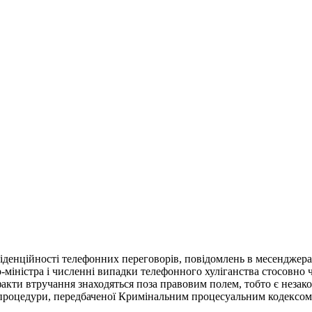
іденційності телефонних переговорів, повідомлень в месенджер
-міністра і численні випадки телефонного хуліганства стосовно 
факти втручання знаходяться поза правовим полем, тобто є неза
процедури, передбаченої Кримінальним процесуальним кодексом