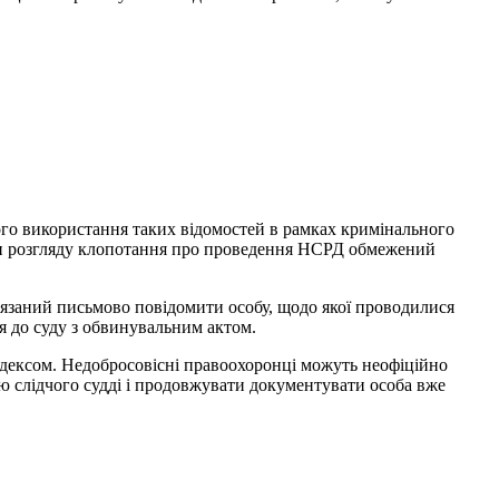
ого
використання
таких
відомостей
в
рамках
кримінального
н
розгляду
клопотання
про проведення
НСРД
обмежений
’язаний
письмово
повідомити особу
,
щодо якої
проводилися
я
до суду
з
обвинувальним
актом
.
дексом
.
Недобросовісні
правоохоронці
можуть
неофіційно
ію
слідчого
судді
і
продовжувати
документувати
особа
вже