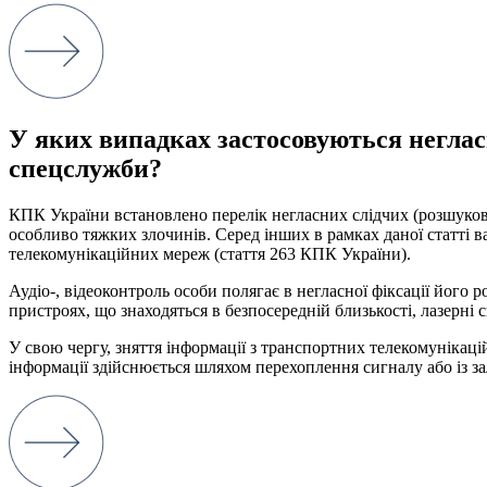
У яких випадках застосовуються негласн
спецслужби?
КПК
України
встановлено перелік
негласних
слідчих
(
розшуко
особливо
тяжких злочинів
.
Серед
інших
в
рамках
даної
статті
в
телекомунікаційних
мереж
(
стаття
263
КПК
України
)
.
Аудіо-
,
відеоконтроль
особи
полягає
в
негласної
фіксації
його
р
пристроях
,
що знаходяться
в
безпосередній близькості
,
лазерні
с
У
свою
чергу
,
зняття
інформації
з
транспортних
телекомунікаці
інформації
здійснюється
шляхом
перехоплення
сигналу
або
із 