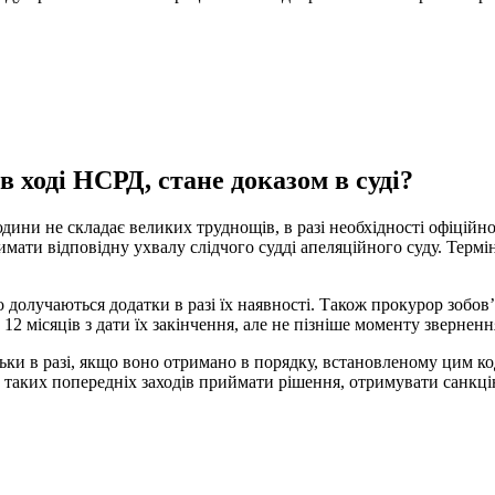
 ході НСРД, стане доказом в суді?
людини
не складає великих труднощів
,
в
разі
необхідності
офіційн
имати
відповідну ухвалу
слідчого
судді
апеляційного
суду
.
Термі
о
долучаються
додатки
в
разі
їх
наявності
.
Також
прокурор
зобов
12
місяців
з
дати
їх
закінчення
,
але
не пізніше
моменту
зверненн
льки
в
разі
,
якщо
воно
отримано
в
порядку
,
встановленому
цим
ко
таких
попередніх
заходів
приймати
рішення
,
отримувати
санкц