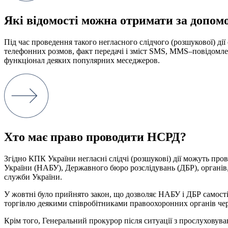
Які відомості можна отримати за допом
Під час
проведення
такого
негласного
слідчого
(
розшукової
)
дії
телефонних
розмов
,
факт
передачі
і
зміст
SMS
,
MMS
–
повідомл
функціонал
деяких
популярних
меседжеров
.
Хто має право проводити НСРД?
Згідно
КПК
України
негласні
слідчі
(
розшукові
)
дії
можуть
пров
України
(
НАБУ
)
,
Державного
бюро
розслідувань
(
ДБР
)
,
органів
служби
України
.
У
жовтні
було прийнято
закон
,
що дозволяє
НАБУ
і
ДБР
самост
торгівлю деякими
співробітниками
правоохоронних
органів
че
Крім
того
,
Генеральний
прокурор
після
ситуації
з
прослуховува