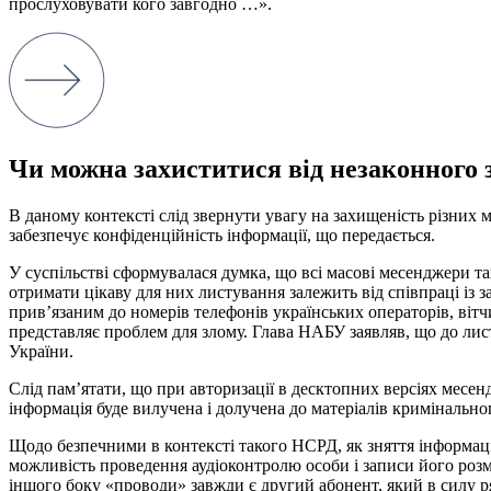
прослуховувати
кого
завгодно
…
»
.
Чи можна захиститися від незаконного 
В
даному
контексті
слід
звернути
увагу
на
захищеність
різних
м
забезпечує конфіденційність
інформації, що передається
.
У суспільстві сформувалася думка, що всі масові месенджери т
отримати цікаву для них листування залежить від співпраці із 
прив’язаним до номерів телефонів українських операторів, віт
представляє проблем для злому. Глава НАБУ заявляв, що до ли
України.
Слід
пам’ятати
,
що
при
авторизації
в
десктопних
версіях
месен
інформація
буде
вилучена
і
долучена
до матеріалів
кримінально
Щодо безпечними в контексті такого НСРД, як зняття інформаці
можливість проведення аудіоконтролю особи і записи його розм
іншого боку «проводи» завжди є другий абонент, який в силу 