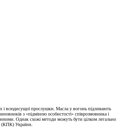
ах і всюдисущої прослушки. Масла у вогонь підливають
чиновників з «підміною особистості» співрозмовника і
конними. Однак схожі методи можуть бути цілком легально
 (КПК) України.