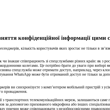
зняття конфіденційної інформації цими
есенджерів
,
кількість
користувачів
яких
зростає
не тільки
в
зв’яз
ак чи інакше співпрацюють зі спецслужбами різних країн: як з р
закордонними колегами. Це потрібно брати до уваги при виборі м
чизняна спецслужба може отримати доступ, наприклад, через клоно
стування WhatsApp може бути отриманий доступ не тільки за до
джерів
ви
синхронізуєте
з
комп’ютером
мобільний пристрій
з усі
го провадження
.
ї з транспортних телекомунікаційних мереж, залишаються саме п
ов за допомогою прихованого мікрофона або інших спеціалізован
ряду причин може співпрацювати з недобросовісними правоохорон