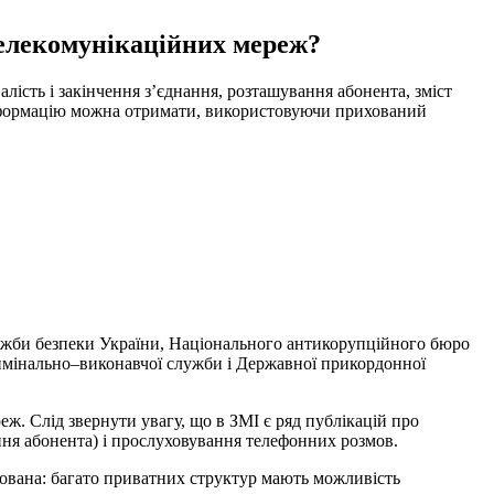
телекомунікаційних мереж?
алість
і
закінчення
з’єднання
,
розташування
абонента
,
зміст
формацію
можна
отримати
,
використовуючи
прихований
ужби
безпеки
України
,
Національного
антикорупційного
бюро
имінально
–
виконавчої
служби
і
Державної
прикордонної
реж
.
Слід
звернути
увагу
,
що
в
ЗМІ
є
ряд
публікацій
про
ння
абонента
)
і
прослуховування телефонних
розмов
.
ована
:
багато
приватних
структур
мають
можливість