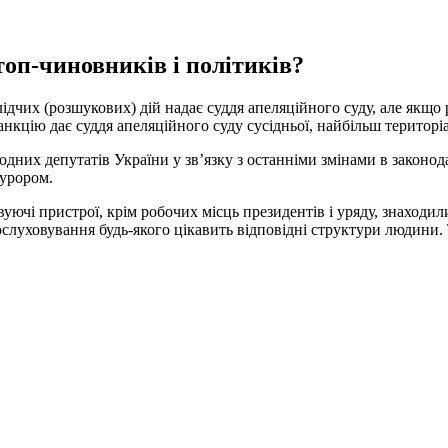
топ-чиновників і політиків?
лідчих
(
розшукових
)
дій
надає
суддя
апеляційного
суду
,
але
якщо
анкцію
дає
суддя
апеляційного
суду
сусідньої
,
найбільш
територі
родних
депутатів
України
у зв’язку
з
останніми
змінами
в
законод
урором
.
вуючі пристрої
,
крім
робочих
місць
президентів
і
уряду
,
знаходил
ослуховування
будь-якого цікавить
відповідні
структури
людини
.