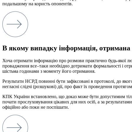
подальшому на користь опонентів.
В якому випадку інформація, отримана в
Хоча
отримати
інформацію
про розмови
практично
будь-якої 
провадження
все
–
таки
необхідно
дотримати
формальності
і
отр
шістьма
годинами
з
моменту
його
отримання
.
Результати
НСРД
повинні
бути
зафіксовані
в
протоколі
,
до яког
негласні
слідчі
(
розшукові
)
дії
,
про факт
їх
проведення
протягом
КПК
України
встановлено
,
що
доказ
може
бути
допустимим
ті
почати
прослуховування
цікавих для них
осіб
,
а
за результатами
офіційно
або
поки
не поспішати
.