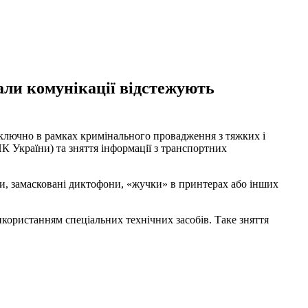
нали комунікації відстежують
ключно
в
рамках
кримінального провадження
з тяжких і
ПК
України
)
та
зняття
інформації
з
транспортних
и
,
замасковані
диктофони
,
«
жучки
»
в
принтерах
або
інших
икористанням
спеціальних
технічних
засобів
.
Таке
зняття