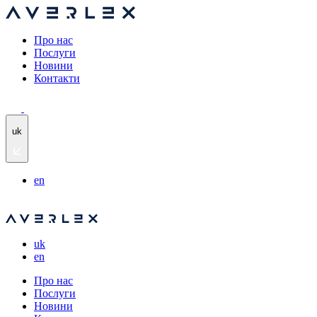
Про нас
Послуги
Новини
Контакти
uk
en
uk
en
Про нас
Послуги
Новини