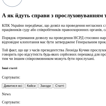
А як йдуть справи з прослуховуванням 
КПК
України
передбачає
,
що
дозвіл
на
проведення
негласних
с
працівників
суду
або
співробітників
правоохоронних
органів
,
с
Порядок
отримання
дозволу
на
проведення
НСРД
стосовно на
відповідне
клопотання
має бути затверджене
Генеральним
прок
Той
факт
,
що
ще
з часів
президентства
Леоніда
Кучми
прослухо
говорить
про відсутність
будь-яких
серйозних
перешкод
для
пр
тим
чи іншим
співрозмовником
можуть
бути
прослухані
.
Інші статті
Сортувати:
Дивитися всі
Кейси
Заходи
Статті
News
Сортувати: