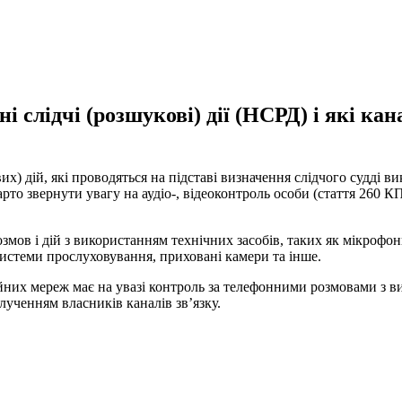
і слідчі (розшукові) дії (НСРД) і які ка
вих
)
дій
,
які
проводяться
на
підставі
визначення
слідчого
судді
ви
арто
звернути
увагу
на
аудіо-
,
відеоконтроль
особи
(
стаття
260
К
озмов
і
дій
з
використанням
технічних
засобів
,
таких
як
мікрофон
истеми
прослуховування
,
приховані
камери
та інше
.
йних
мереж
має на увазі
контроль
за
телефонними
розмовами
з
в
залученням
власників
каналів
зв’язку
.