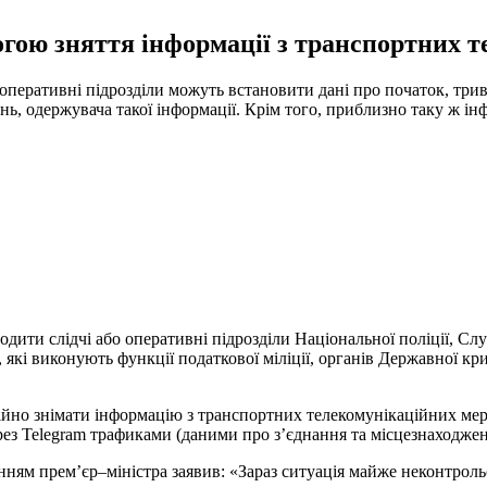
огою зняття інформації з транспортних 
оперативні
підрозділи
можуть
встановити
дані
про початок, трив
ень
,
одержувача
такої
інформації
.
Крім
того
,
приблизно
таку
ж
ін
одити
слідчі
або
оперативні
підрозділи
Національної
поліції
,
Сл
, які виконують
функції
податкової
міліції
,
органів
Державної
кр
ійно
знімати
інформацію
з
транспортних
телекомунікаційних
ме
рез
Telegram
трафиками
(
даними
про з’єднання
та
місцезнаходже
нням
прем’єр
–
міністра
заявив
:
«
Зараз
ситуація
майже
неконтроль