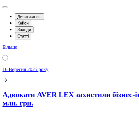
Дивитися всі
Кейси
Заходи
Статті
Більше
16 Вересня 2025 року
Адвокати AVER LEX захистили бізнес-інт
млн. грн.